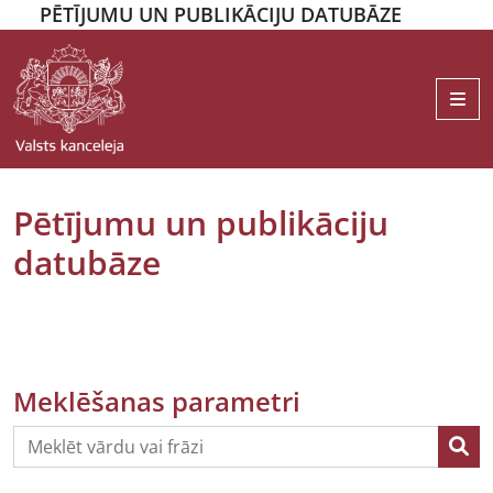
PĒTĪJUMU UN PUBLIKĀCIJU DATUBĀZE
Me
Pētījumu un publikāciju
datubāze
Meklēšanas parametri