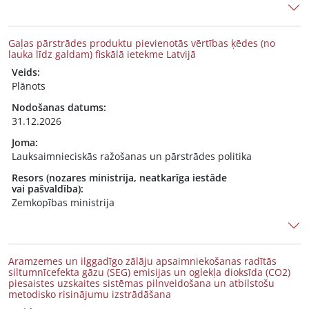
Gaļas pārstrādes produktu pievienotās vērtības ķēdes (no
lauka līdz galdam) fiskālā ietekme Latvijā
Veids:
Plānots
Nodošanas datums:
31.12.2026
Joma:
Lauksaimnieciskās ražošanas un pārstrādes politika
Resors (nozares ministrija, neatkarīga iestāde
vai pašvaldība):
Zemkopības ministrija
Aramzemes un ilggadīgo zālāju apsaimniekošanas radītās
siltumnīcefekta gāzu (SEG) emisijas un oglekļa dioksīda (CO2)
piesaistes uzskaites sistēmas pilnveidošana un atbilstošu
metodisko risinājumu izstrādāšana