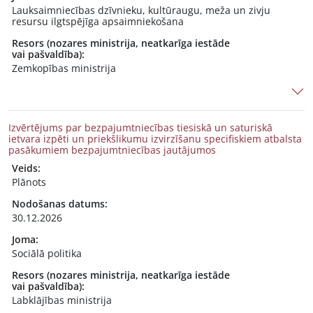
Lauksaimniecības dzīvnieku, kultūraugu, meža un zivju
resursu ilgtspējīga apsaimniekošana
Resors (nozares ministrija, neatkarīga iestāde
vai pašvaldība):
Zemkopības ministrija
Izvērtējums par bezpajumtniecības tiesiskā un saturiskā
ietvara izpēti un priekšlikumu izvirzīšanu specifiskiem atbalsta
pasākumiem bezpajumtniecības jautājumos
Veids:
Plānots
Nodošanas datums:
30.12.2026
Joma:
Sociālā politika
Resors (nozares ministrija, neatkarīga iestāde
vai pašvaldība):
Labklājības ministrija