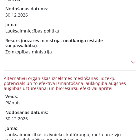
Nodošanas datums:
30.12.2026
Joma:
Lauksaimniecības politika
Resors (nozares ministrija, neatkarīga iestāde
vai pašvaldība):
Zemkopības ministrija
Alternatīvu organiskas izcelsmes mēslošanas līdzekļu
potenciāls un to efektīva izmantošana laukkopībā augsnes
auglības uzturēšanai un bioresursu efektīvai apritei
Veids:
Plānots
Nodošanas datums:
30.12.2026
Joma:
Lauksaimniecības dzīvnieku, kultūraugu, meža un zivju
resursu ilgtspējīga apsaimniekošana