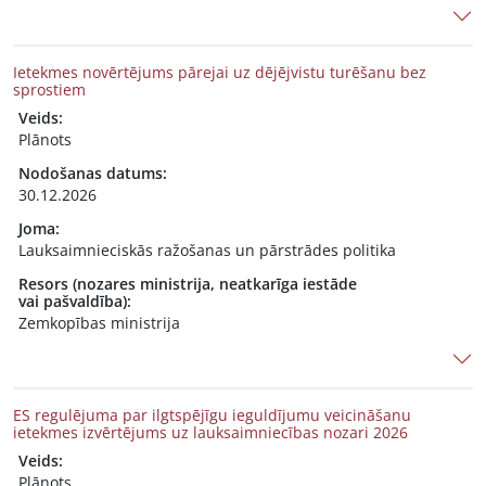
Ietekmes novērtējums pārejai uz dējējvistu turēšanu bez
sprostiem
Veids:
Plānots
Nodošanas datums:
30.12.2026
Joma:
Lauksaimnieciskās ražošanas un pārstrādes politika
Resors (nozares ministrija, neatkarīga iestāde
vai pašvaldība):
Zemkopības ministrija
ES regulējuma par ilgtspējīgu ieguldījumu veicināšanu
ietekmes izvērtējums uz lauksaimniecības nozari 2026
Veids:
Plānots