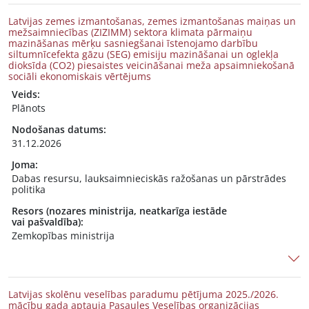
Latvijas zemes izmantošanas, zemes izmantošanas maiņas un
mežsaimniecības (ZIZIMM) sektora klimata pārmaiņu
mazināšanas mērķu sasniegšanai īstenojamo darbību
siltumnīcefekta gāzu (SEG) emisiju mazināšanai un oglekļa
dioksīda (CO2) piesaistes veicināšanai meža apsaimniekošanā
sociāli ekonomiskais vērtējums
Veids:
Plānots
Nodošanas datums:
31.12.2026
Joma:
Dabas resursu, lauksaimnieciskās ražošanas un pārstrādes
politika
Resors (nozares ministrija, neatkarīga iestāde
vai pašvaldība):
Zemkopības ministrija
Latvijas skolēnu veselības paradumu pētījuma 2025./2026.
mācību gada aptauja Pasaules Veselības organizācijas