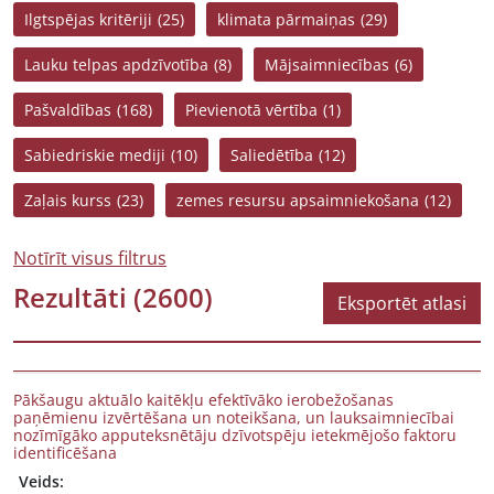
Ilgtspējas kritēriji
(25)
klimata pārmaiņas
(29)
Lauku telpas apdzīvotība
(8)
Mājsaimniecības
(6)
Pašvaldības
(168)
Pievienotā vērtība
(1)
Sabiedriskie mediji
(10)
Saliedētība
(12)
Zaļais kurss
(23)
zemes resursu apsaimniekošana
(12)
Notīrīt visus filtrus
Rezultāti
(2600)
Eksportēt atlasi
Pākšaugu aktuālo kaitēkļu efektīvāko ierobežošanas
paņēmienu izvērtēšana un noteikšana, un lauksaimniecībai
nozīmīgāko apputeksnētāju dzīvotspēju ietekmējošo faktoru
identificēšana
Veids: