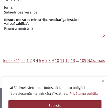
Joma:
Sabiedrības veselība
Resors (nozares ministrija, neatkarīga iestāde
vai pašvaldība):
Finanšu ministrija
Z
Iepriekšējais
1
2
3
4
5
6
7
8
9
10
11
12
13
…
109
Nākamais
i
ņ
u
Lai šī tīmekļvietne darbotos, tā izmanto obligāti
n
nepieciešamās (tehniskās) sīkdatnes.
Privātuma politika
u
Informācija pēdējo reizi atjaunota 06.08.2026
m
Saprotu
Privātuma politika