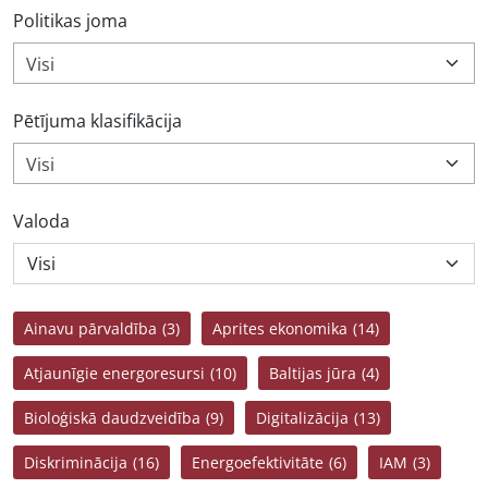
Politikas joma
Visi
Pētījuma klasifikācija
Visi
Valoda
Ainavu pārvaldība
(3)
Aprites ekonomika
(14)
Atjaunīgie energoresursi
(10)
Baltijas jūra
(4)
Bioloģiskā daudzveidība
(9)
Digitalizācija
(13)
Diskriminācija
(16)
Energoefektivitāte
(6)
IAM
(3)