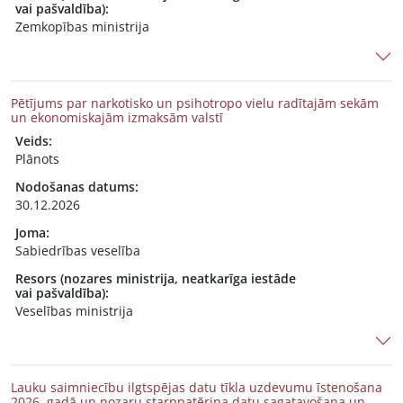
vai pašvaldība):
Zemkopības ministrija
Pētījums par narkotisko un psihotropo vielu radītajām sekām
un ekonomiskajām izmaksām valstī
Veids:
Plānots
Nodošanas datums:
30.12.2026
Joma:
Sabiedrības veselība
Resors (nozares ministrija, neatkarīga iestāde
vai pašvaldība):
Veselības ministrija
Lauku saimniecību ilgtspējas datu tīkla uzdevumu īstenošana
2026. gadā un nozaru starppatēriņa datu sagatavošana un