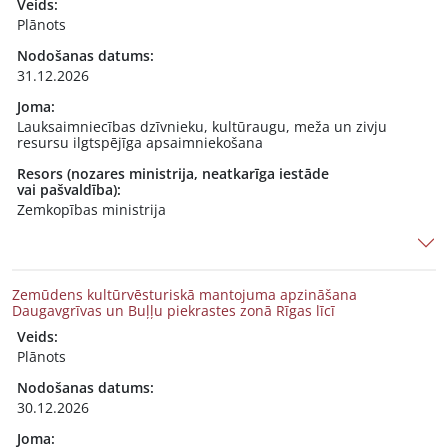
Veids:
Plānots
Nodošanas datums:
31.12.2026
Joma:
Lauksaimniecības dzīvnieku, kultūraugu, meža un zivju
resursu ilgtspējīga apsaimniekošana
Resors (nozares ministrija, neatkarīga iestāde
vai pašvaldība):
Zemkopības ministrija
Zemūdens kultūrvēsturiskā mantojuma apzināšana
Daugavgrīvas un Buļļu piekrastes zonā Rīgas līcī
Veids:
Plānots
Nodošanas datums:
30.12.2026
Joma: