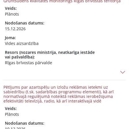
Gruntsūdens kvalitātes monitorings Rīgas brīvostas teritorijā
Veids:
Plānots
Nodošanas datums:
15.12.2026
Joma:
Vides aizsardzība
Resors (nozares ministrija, neatkarīga iestāde
vai pašvaldība):
Rīgas brīvostas pārvalde
Pētījums par azartspēļu un izložu reklāmas ietekmi uz
sabiedrību (t.sk. sadarbības programmu elementi), kā arī
normatīvajā regulējumā noteiktā reklāmas ierobežojuma
efektivitāti televīzijā, radio, kā arī interaktīvajā vidē
Veids:
Plānots
Nodošanas datums:
10.12.2026