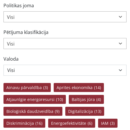
Politikas joma
Visi
Pētījuma klasifikācija
Visi
Valoda
Ainavu pārvaldība
(3)
Aprites ekonomika
(14)
Atjaunīgie energoresursi
(10)
Baltijas jūra
(4)
Bioloģiskā daudzveidība
(9)
Digitalizācija
(13)
Diskriminācija
(16)
Energoefektivitāte
(6)
IAM
(3)