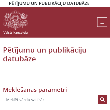
PĒTĪJUMU UN PUBLIKĀCIJU DATUBĀZE
Me
Pētījumu un publikāciju
datubāze
Meklēšanas parametri