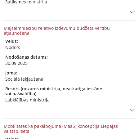
Satiksmes ministrija
Mājsaimniecību relatīvo izdevumu budžeta vērtību
atjaunošana
Veids:
Nodots
Nodošanas datums:
30.09.2025
Joma:
Sociālā iekļaušana
Resors (nozares ministrija, neatkarīga iestāde
vai pašvaldība):
Labklājības ministrija
Mobilitātes kā pakalpojuma (MaaS) koncepcija Liepājas
valstspilsētā