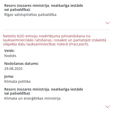
Resors (nozares ministrija, neatkarīga iestāde
vai pašvaldība):
Rīgas valstspilsētas pašvaldība
Netiešo N2O emisiju novērtējuma pilnveidošana no
lauksaimnieciskās ražošanas, nosakot un pamatojot izskalotā
slāpekļa daļu lauksaimniecības notecē (FracLeach).
Veids:
Nodots
Nodošanas datums:
29.08.2025
Joma:
Klimata politika
Resors (nozares ministrija, neatkarīga iestāde
vai pašvaldība):
Klimata un enerģētikas ministrija