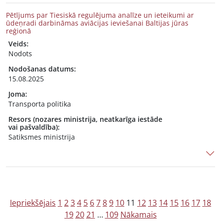
Pētījums par Tiesiskā regulējuma analīze un ieteikumi ar
ūdeņradi darbināmas aviācijas ieviešanai Baltijas jūras
reģionā
Veids:
Nodots
Nodošanas datums:
15.08.2025
Joma:
Transporta politika
Resors (nozares ministrija, neatkarīga iestāde
vai pašvaldība):
Satiksmes ministrija
Z
Iepriekšējais
1
2
3
4
5
6
7
8
9
10
11
12
13
14
15
16
17
18
19
20
21
…
109
Nākamais
i