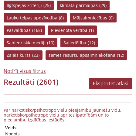
Ilgtspējas kritēriji
(25)
klimata pārmaiņas
(29)
Lauku telpas apdzīvotība
(8)
Mājsaimniecības
(6)
Pašvaldības
(168)
Pievienotā vērtība
(1)
Sabiedriskie mediji
(10)
Saliedētība
(12)
Zaļais kurss
(23)
zemes resursu apsaimniekošana
(12)
Notīrīt visus filtrus
Rezultāti
(2601)
Eksportēt atlasi
Par narkotisko/psihotropo vielu pieejamību jauniešu vidū,
narkotisko/psihotropo vielu aprites īpatnībām un to
pieejamību izglītības iestādēs.
Veids:
Nodots