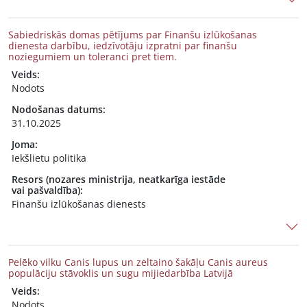
Sabiedriskās domas pētījums par Finanšu izlūkošanas
dienesta darbību, iedzīvotāju izpratni par finanšu
noziegumiem un toleranci pret tiem.
Veids:
Nodots
Nodošanas datums:
31.10.2025
Joma:
Iekšlietu politika
Resors (nozares ministrija, neatkarīga iestāde
vai pašvaldība):
Finanšu izlūkošanas dienests
Pelēko vilku Canis lupus un zeltaino šakāļu Canis aureus
populāciju stāvoklis un sugu mijiedarbība Latvijā
Veids:
Nodots