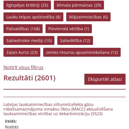
Ilgtspējas kritēriji
(25)
klimata pārmaiņas
(29)
Lauku telpas apdzīvotība
(8)
Mājsaimniecības
(6)
Pašvaldības
(168)
Pievienotā vērtība
(1)
Sabiedriskie mediji
(10)
Saliedētība
(12)
Zaļais kurss
(23)
zemes resursu apsaimniekošana
(12)
Notīrīt visus filtrus
Rezultāti
(2601)
Eksportēt atlasi
Latvijas lauksaimniecības siltumnīcefekta gāzu
robežsamazinājuma izmaksu līkņu (MACC) aktualizēšana
lauksaimniecības virzībai uz dekarbonizāciju (S523)
Veids:
Nodots