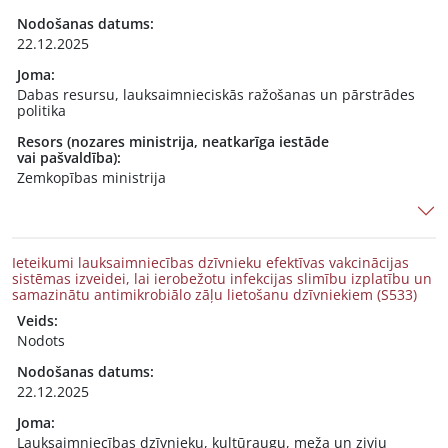
Nodošanas datums:
22.12.2025
Joma:
Dabas resursu, lauksaimnieciskās ražošanas un pārstrādes
politika
Resors (nozares ministrija, neatkarīga iestāde
vai pašvaldība):
Zemkopības ministrija
Ieteikumi lauksaimniecības dzīvnieku efektīvas vakcinācijas
sistēmas izveidei, lai ierobežotu infekcijas slimību izplatību un
samazinātu antimikrobiālo zāļu lietošanu dzīvniekiem (S533)
Veids:
Nodots
Nodošanas datums:
22.12.2025
Joma:
Lauksaimniecības dzīvnieku, kultūraugu, meža un zivju