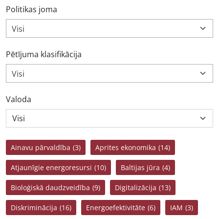
Politikas joma
Visi
Pētījuma klasifikācija
Visi
Valoda
Ainavu pārvaldība
(3)
Aprites ekonomika
(14)
Atjaunīgie energoresursi
(10)
Baltijas jūra
(4)
Bioloģiskā daudzveidība
(9)
Digitalizācija
(13)
Diskriminācija
(16)
Energoefektivitāte
(6)
IAM
(3)