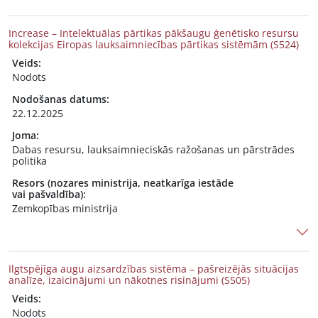
Increase – Intelektuālas pārtikas pākšaugu ģenētisko resursu
kolekcijas Eiropas lauksaimniecības pārtikas sistēmām (S524)
Veids:
Nodots
Nodošanas datums:
22.12.2025
Joma:
Dabas resursu, lauksaimnieciskās ražošanas un pārstrādes
politika
Resors (nozares ministrija, neatkarīga iestāde
vai pašvaldība):
Zemkopības ministrija
Ilgtspējīga augu aizsardzības sistēma – pašreizējās situācijas
analīze, izaicinājumi un nākotnes risinājumi (S505)
Veids:
Nodots