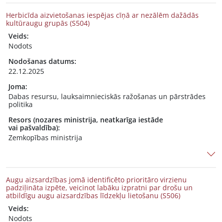
Herbicīda aizvietošanas iespējas cīņā ar nezālēm dažādās
kultūraugu grupās (S504)
Veids:
Nodots
Nodošanas datums:
22.12.2025
Joma:
Dabas resursu, lauksaimnieciskās ražošanas un pārstrādes
politika
Resors (nozares ministrija, neatkarīga iestāde
vai pašvaldība):
Zemkopības ministrija
Augu aizsardzības jomā identificēto prioritāro virzienu
padziļināta izpēte, veicinot labāku izpratni par drošu un
atbildīgu augu aizsardzības līdzekļu lietošanu (S506)
Veids:
Nodots