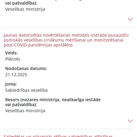
vai pašvaldība):
Veselības ministrija
Jaunas datorizētas novērtēšanas metodes izstrāde pusaudžu
psihiskās veselības iznākumu mērīšanai un monitorēšanai
post-COVID pandēmijas apstākļos
Veids:
Plānots
Nodošanas datums:
21.12.2025
Joma:
Sabiedrības veselība
Resors (nozares ministrija, neatkarīga iestāde
vai pašvaldība):
Veselības ministrija
Saliedētas un pilsoniski aktīvas sabiedrības attīstības