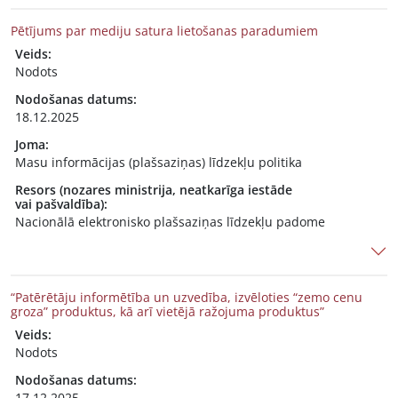
Pētījums par mediju satura lietošanas paradumiem
Veids:
Nodots
Nodošanas datums:
18.12.2025
Joma:
Masu informācijas (plašsaziņas) līdzekļu politika
Resors (nozares ministrija, neatkarīga iestāde
vai pašvaldība):
Nacionālā elektronisko plašsaziņas līdzekļu padome
“Patērētāju informētība un uzvedība, izvēloties “zemo cenu
groza” produktus, kā arī vietējā ražojuma produktus”
Veids:
Nodots
Nodošanas datums:
17.12.2025