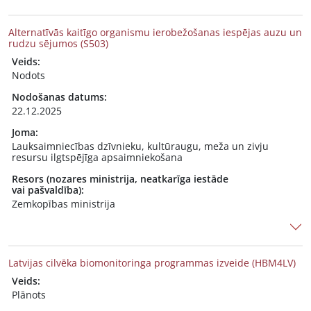
Alternatīvās kaitīgo organismu ierobežošanas iespējas auzu un
rudzu sējumos (S503)
Veids:
Nodots
Nodošanas datums:
22.12.2025
Joma:
Lauksaimniecības dzīvnieku, kultūraugu, meža un zivju
resursu ilgtspējīga apsaimniekošana
Resors (nozares ministrija, neatkarīga iestāde
vai pašvaldība):
Zemkopības ministrija
Latvijas cilvēka biomonitoringa programmas izveide (HBM4LV)
Veids:
Plānots