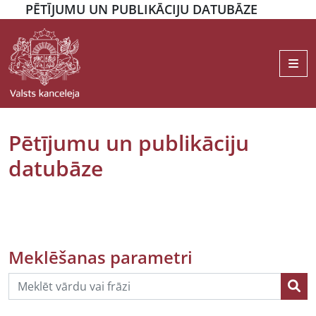
PĒTĪJUMU UN PUBLIKĀCIJU DATUBĀZE
Me
Pētījumu un publikāciju
datubāze
Meklēšanas parametri