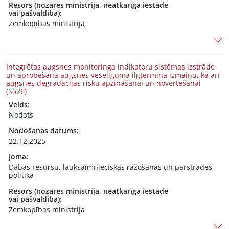
Resors (nozares ministrija, neatkarīga iestāde
vai pašvaldība):
Zemkopības ministrija
Integrētas augsnes monitoringa indikatoru sistēmas izstrāde
un aprobēšana augsnes veselīguma ilgtermiņa izmaiņu, kā arī
augsnes degradācijas risku apzināšanai un novērtēšanai
(S526)
Veids:
Nodots
Nodošanas datums:
22.12.2025
Joma:
Dabas resursu, lauksaimnieciskās ražošanas un pārstrādes
politika
Resors (nozares ministrija, neatkarīga iestāde
vai pašvaldība):
Zemkopības ministrija