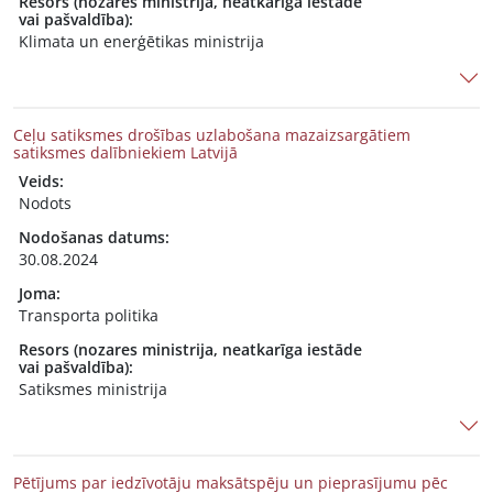
Resors (nozares ministrija, neatkarīga iestāde
vai pašvaldība):
Klimata un enerģētikas ministrija
Ceļu satiksmes drošības uzlabošana mazaizsargātiem
satiksmes dalībniekiem Latvijā
Veids:
Nodots
Nodošanas datums:
30.08.2024
Joma:
Transporta politika
Resors (nozares ministrija, neatkarīga iestāde
vai pašvaldība):
Satiksmes ministrija
Pētījums par iedzīvotāju maksātspēju un pieprasījumu pēc