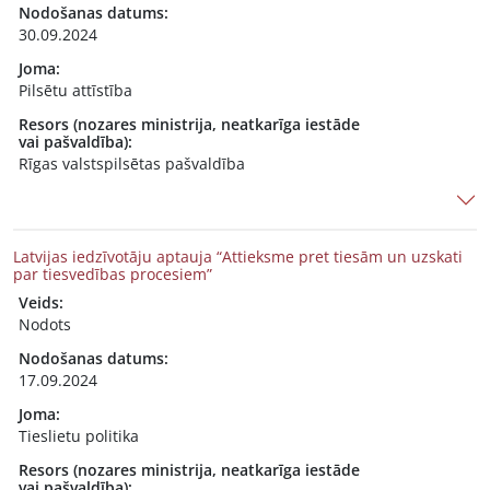
Nodošanas datums:
30.09.2024
Joma:
Pilsētu attīstība
Resors (nozares ministrija, neatkarīga iestāde
vai pašvaldība):
Rīgas valstspilsētas pašvaldība
Latvijas iedzīvotāju aptauja “Attieksme pret tiesām un uzskati
par tiesvedības procesiem”
Veids:
Nodots
Nodošanas datums:
17.09.2024
Joma:
Tieslietu politika
Resors (nozares ministrija, neatkarīga iestāde
vai pašvaldība):