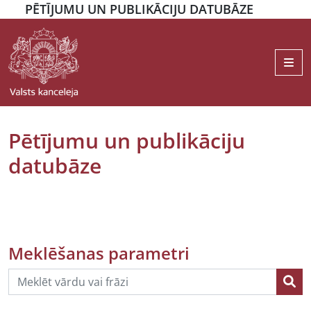
PĒTĪJUMU UN PUBLIKĀCIJU DATUBĀZE
Me
Pētījumu un publikāciju
datubāze
Meklēšanas parametri