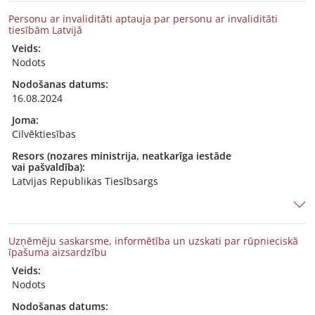
Personu ar invaliditāti aptauja par personu ar invaliditāti
tiesībām Latvijā
Veids:
Nodots
Nodošanas datums:
16.08.2024
Joma:
Cilvēktiesības
Resors (nozares ministrija, neatkarīga iestāde
vai pašvaldība):
Latvijas Republikas Tiesībsargs
Uzņēmēju saskarsme, informētība un uzskati par rūpnieciskā
īpašuma aizsardzību
Veids:
Nodots
Nodošanas datums: