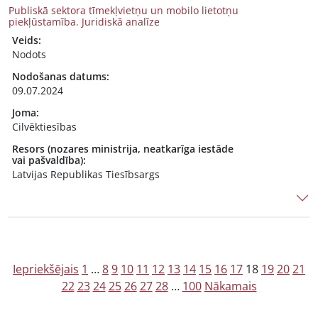
Publiskā sektora tīmekļvietņu un mobilo lietotņu
piekļūstamība. Juridiskā analīze
Veids:
Nodots
Nodošanas datums:
09.07.2024
Joma:
Cilvēktiesības
Resors (nozares ministrija, neatkarīga iestāde
vai pašvaldība):
Latvijas Republikas Tiesībsargs
Z
Iepriekšējais
1
…
8
9
10
11
12
13
14
15
16
17
18
19
20
21
22
23
24
25
26
27
28
…
100
Nākamais
i
ņ