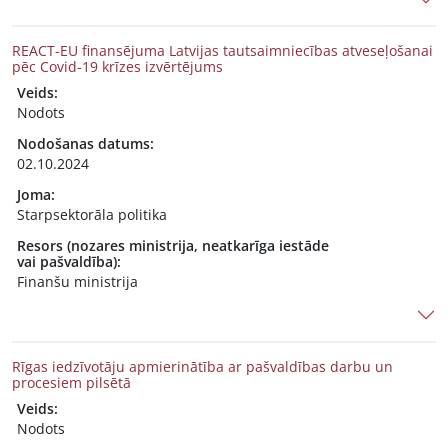
REACT-EU finansējuma Latvijas tautsaimniecības atveseļošanai
pēc Covid-19 krīzes izvērtējums
Veids:
Nodots
Nodošanas datums:
02.10.2024
Joma:
Starpsektorāla politika
Resors (nozares ministrija, neatkarīga iestāde
vai pašvaldība):
Finanšu ministrija
Rīgas iedzīvotāju apmierinātība ar pašvaldības darbu un
procesiem pilsētā
Veids:
Nodots