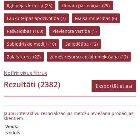
Ilgtspējas kritēriji
(25)
klimata pārmaiņas
(29)
Lauku telpas apdzīvotība
(7)
Mājsaimniecības
(6)
Pašvaldības
(160)
Pievienotā vērtība
(1)
Sabiedriskie mediji
(10)
Saliedētība
(12)
Zaļais kurss
(22)
zemes resursu apsaimniekošana
(12)
Notīrīt visus filtrus
Rezultāti
(2382)
Eksportēt atlasi
Jaunu interaktīvu resocializācijas metožu ieviešana probācijas
klientiem
Veids:
Nodots