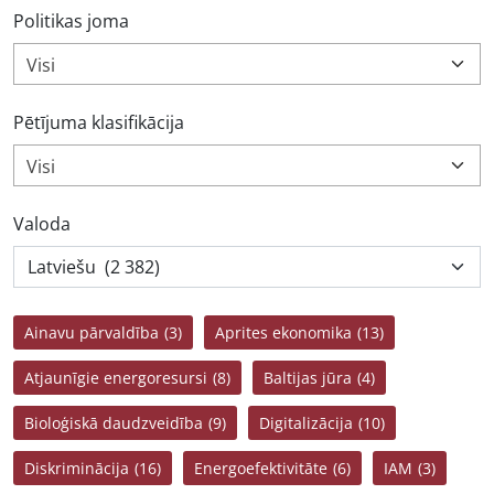
Politikas joma
Visi
Pētījuma klasifikācija
Visi
Valoda
Ainavu pārvaldība
(3)
Aprites ekonomika
(13)
Atjaunīgie energoresursi
(8)
Baltijas jūra
(4)
Bioloģiskā daudzveidība
(9)
Digitalizācija
(10)
Diskriminācija
(16)
Energoefektivitāte
(6)
IAM
(3)