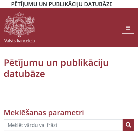
PĒTĪJUMU UN PUBLIKĀCIJU DATUBĀZE
Me
Pētījumu un publikāciju
datubāze
Meklēšanas parametri