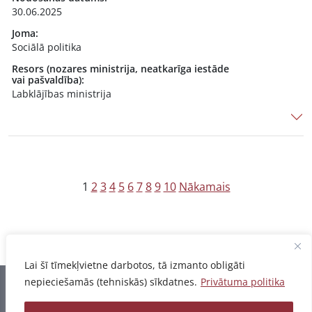
30.06.2025
Joma:
Sociālā politika
Resors (nozares ministrija, neatkarīga iestāde
vai pašvaldība):
Labklājības ministrija
Z
1
2
3
4
5
6
7
8
9
10
Nākamais
i
ņ
u
Lai šī tīmekļvietne darbotos, tā izmanto obligāti
n
nepieciešamās (tehniskās) sīkdatnes.
Privātuma politika
u
Informācija pēdējo reizi atjaunota 07.08.2026