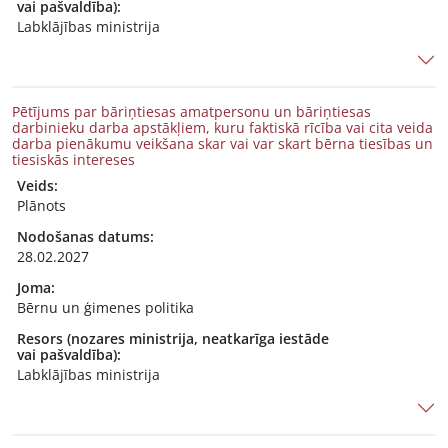
vai pašvaldība):
Labklājības ministrija
Pētījums par bāriņtiesas amatpersonu un bāriņtiesas
darbinieku darba apstākļiem, kuru faktiskā rīcība vai cita veida
darba pienākumu veikšana skar vai var skart bērna tiesības un
tiesiskās intereses
Veids:
Plānots
Nodošanas datums:
28.02.2027
Joma:
Bērnu un ģimenes politika
Resors (nozares ministrija, neatkarīga iestāde
vai pašvaldība):
Labklājības ministrija