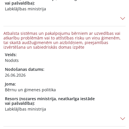
vai pašvaldība):
Labklājības ministrija
Atbalsta sistēmas un pakalpojumu bērniem ar uzvedības vai
atkarību problēmām vai to attīstības risku un viņu ģimenēm,
tai skaitā audžuģimenēm un aizbildņiem, pieejamības
izvērtēšana un sabiedriskās domas izpēte
Veids:
Nodots
Nodošanas datums:
26.06.2026
Joma:
Bērnu un ģimenes politika
Resors (nozares ministrija, neatkarīga iestāde
vai pašvaldība):
Labklājības ministrija