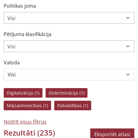
Politikas joma
Visi
Pētījuma klasifikācija
Visi
Valoda
Digitalizācija
(1)
Diskriminācija
(1)
Mājsaimniecības
(1)
Pašvaldības
(1)
Notīrīt visus filtrus
Rezultāti
(235)
Eksportēt atlasi