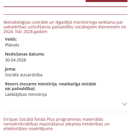
Metodoloģijas izstrāde un ikgadējā monitoringa veikšana par
sabiedrības uzticēšanos pašvaldību sociālajiem dienestiem no
2024. līdz 2028.gadam
Veids:
Plānots
Nodošanas datums:
30.04.2028
Joma:
Sociālā aizsardzība
Resors (nozares ministrija, neatkarīga iestāde
vai pašvaldība):
Labklājības ministrija
Eiropas Sociālā fonda Plus programmas materiālās
nenodrošinātības mazināšanai atbalsta lietderības un
efektivitātes novērtējums