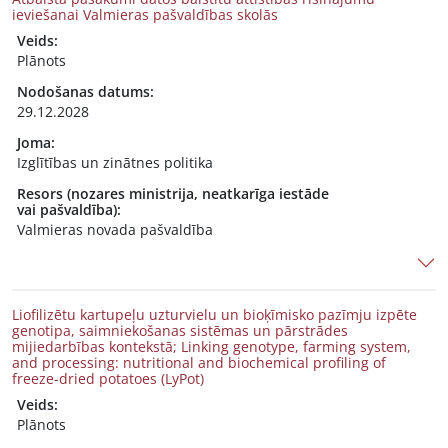
ieviešanai Valmieras pašvaldības skolās
Veids:
Plānots
Nodošanas datums:
29.12.2028
Joma:
Izglītības un zinātnes politika
Resors (nozares ministrija, neatkarīga iestāde
vai pašvaldība):
Valmieras novada pašvaldība
Liofilizētu kartupeļu uzturvielu un bioķīmisko pazīmju izpēte
genotipa, saimniekošanas sistēmas un pārstrādes
mijiedarbības kontekstā; Linking genotype, farming system,
and processing: nutritional and biochemical profiling of
freeze-dried potatoes (LyPot)
Veids:
Plānots