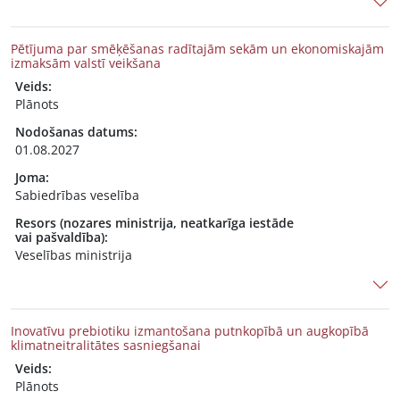
Pētījuma par smēķēšanas radītajām sekām un ekonomiskajām
izmaksām valstī veikšana
Veids:
Plānots
Nodošanas datums:
01.08.2027
Joma:
Sabiedrības veselība
Resors (nozares ministrija, neatkarīga iestāde
vai pašvaldība):
Veselības ministrija
Inovatīvu prebiotiku izmantošana putnkopībā un augkopībā
klimatneitralitātes sasniegšanai
Veids:
Plānots