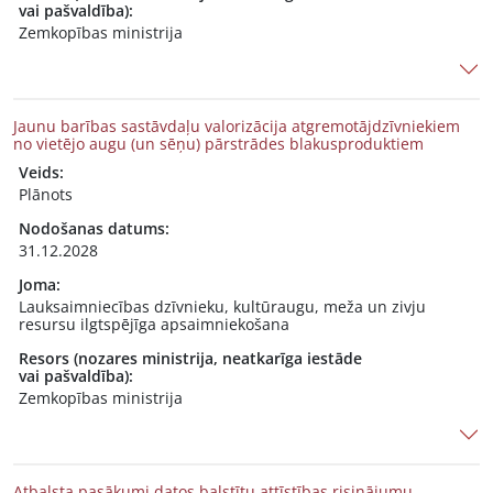
vai pašvaldība):
Zemkopības ministrija
Jaunu barības sastāvdaļu valorizācija atgremotājdzīvniekiem
no vietējo augu (un sēņu) pārstrādes blakusproduktiem
Veids:
Plānots
Nodošanas datums:
31.12.2028
Joma:
Lauksaimniecības dzīvnieku, kultūraugu, meža un zivju
resursu ilgtspējīga apsaimniekošana
Resors (nozares ministrija, neatkarīga iestāde
vai pašvaldība):
Zemkopības ministrija
Atbalsta pasākumi datos balstītu attīstības risinājumu