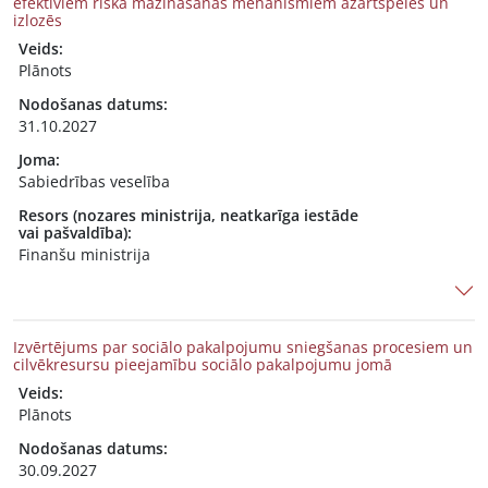
efektīviem riska mazināšanas mehānismiem azartspēlēs un
izlozēs
Veids:
Plānots
Nodošanas datums:
31.10.2027
Joma:
Sabiedrības veselība
Resors (nozares ministrija, neatkarīga iestāde
vai pašvaldība):
Finanšu ministrija
Izvērtējums par sociālo pakalpojumu sniegšanas procesiem un
cilvēkresursu pieejamību sociālo pakalpojumu jomā
Veids:
Plānots
Nodošanas datums:
30.09.2027