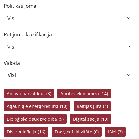
Politikas joma
Visi
Pētījuma klasifikācija
Visi
Valoda
Ainavu pārvaldība
(3)
Aprites ekonomika
(14)
Atjaunīgie energoresursi
(10)
Baltijas jūra
(4)
Bioloģiskā daudzveidība
(9)
Digitalizācija
(13)
Diskriminācija
(16)
Energoefektivitāte
(6)
IAM
(3)