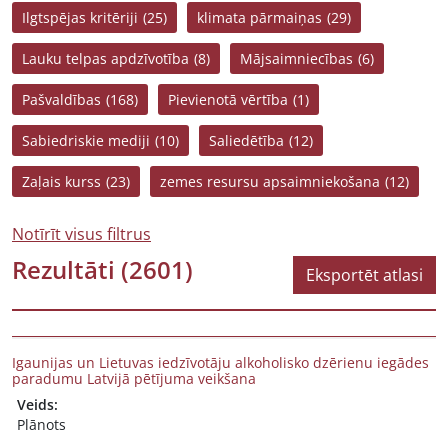
Ilgtspējas kritēriji
(25)
klimata pārmaiņas
(29)
Lauku telpas apdzīvotība
(8)
Mājsaimniecības
(6)
Pašvaldības
(168)
Pievienotā vērtība
(1)
Sabiedriskie mediji
(10)
Saliedētība
(12)
Zaļais kurss
(23)
zemes resursu apsaimniekošana
(12)
Notīrīt visus filtrus
Rezultāti
(2601)
Eksportēt atlasi
Igaunijas un Lietuvas iedzīvotāju alkoholisko dzērienu iegādes
paradumu Latvijā pētījuma veikšana
Veids:
Plānots