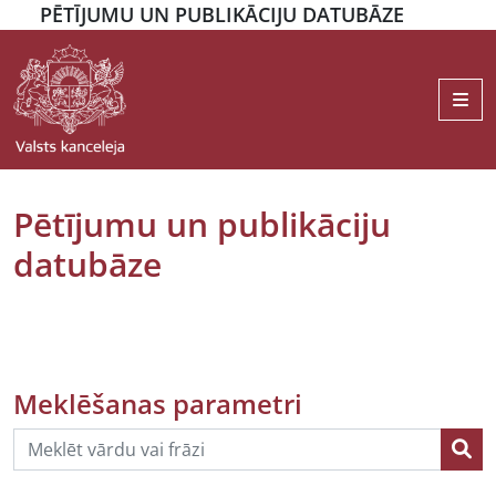
PĒTĪJUMU UN PUBLIKĀCIJU DATUBĀZE
Me
Pētījumu un publikāciju
datubāze
Meklēšanas parametri