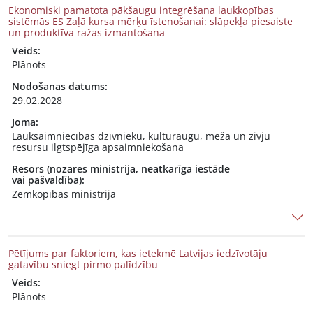
Ekonomiski pamatota pākšaugu integrēšana laukkopības
sistēmās ES Zaļā kursa mērķu īstenošanai: slāpekļa piesaiste
un produktīva ražas izmantošana
Veids:
Plānots
Nodošanas datums:
29.02.2028
Joma:
Lauksaimniecības dzīvnieku, kultūraugu, meža un zivju
resursu ilgtspējīga apsaimniekošana
Resors (nozares ministrija, neatkarīga iestāde
vai pašvaldība):
Zemkopības ministrija
Pētījums par faktoriem, kas ietekmē Latvijas iedzīvotāju
gatavību sniegt pirmo palīdzību
Veids:
Plānots