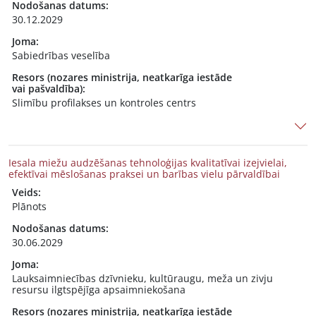
Nodošanas datums:
30.12.2029
Joma:
Sabiedrības veselība
Resors (nozares ministrija, neatkarīga iestāde
vai pašvaldība):
Slimību profilakses un kontroles centrs
Iesala miežu audzēšanas tehnoloģijas kvalitatīvai izejvielai,
efektīvai mēslošanas praksei un barības vielu pārvaldībai
Veids:
Plānots
Nodošanas datums:
30.06.2029
Joma:
Lauksaimniecības dzīvnieku, kultūraugu, meža un zivju
resursu ilgtspējīga apsaimniekošana
Resors (nozares ministrija, neatkarīga iestāde