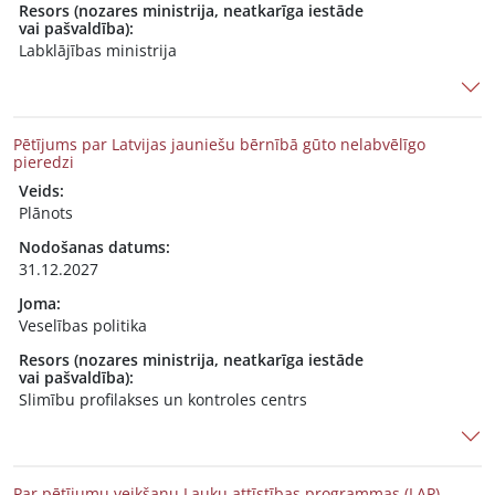
Resors (nozares ministrija, neatkarīga iestāde
vai pašvaldība):
Labklājības ministrija
Pētījums par Latvijas jauniešu bērnībā gūto nelabvēlīgo
pieredzi
Veids:
Plānots
Nodošanas datums:
31.12.2027
Joma:
Veselības politika
Resors (nozares ministrija, neatkarīga iestāde
vai pašvaldība):
Slimību profilakses un kontroles centrs
Par pētījumu veikšanu Lauku attīstības programmas (LAP)