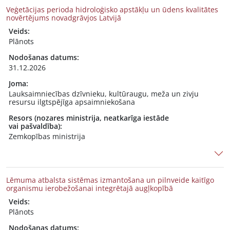
Veģetācijas perioda hidroloģisko apstākļu un ūdens kvalitātes
novērtējums novadgrāvjos Latvijā
Veids:
Plānots
Nodošanas datums:
31.12.2026
Joma:
Lauksaimniecības dzīvnieku, kultūraugu, meža un zivju
resursu ilgtspējīga apsaimniekošana
Resors (nozares ministrija, neatkarīga iestāde
vai pašvaldība):
Zemkopības ministrija
Lēmuma atbalsta sistēmas izmantošana un pilnveide kaitīgo
organismu ierobežošanai integrētajā augļkopībā
Veids:
Plānots
Nodošanas datums: