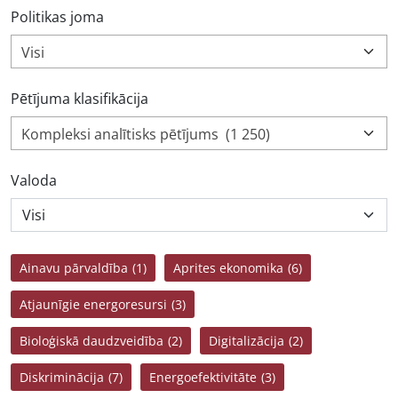
Politikas joma
Visi
Pētījuma klasifikācija
Kompleksi analītisks pētījums (1 250)
Valoda
Ainavu pārvaldība
(1)
Aprites ekonomika
(6)
Atjaunīgie energoresursi
(3)
Bioloģiskā daudzveidība
(2)
Digitalizācija
(2)
Diskriminācija
(7)
Energoefektivitāte
(3)