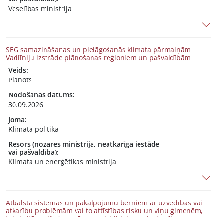
Veselības ministrija
SEG samazināšanas un pielāgošanās klimata pārmaiņām
Vadlīniju izstrāde plānošanas reģioniem un pašvaldībām
Veids:
Plānots
Nodošanas datums:
30.09.2026
Joma:
Klimata politika
Resors (nozares ministrija, neatkarīga iestāde
vai pašvaldība):
Klimata un enerģētikas ministrija
Atbalsta sistēmas un pakalpojumu bērniem ar uzvedības vai
atkarību problēmām vai to attīstības risku un viņu ģimenēm,