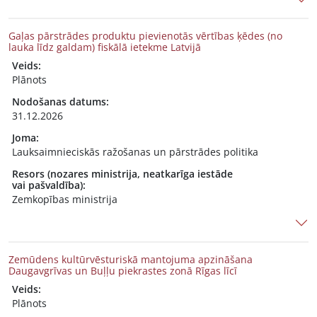
Gaļas pārstrādes produktu pievienotās vērtības ķēdes (no
lauka līdz galdam) fiskālā ietekme Latvijā
Veids:
Plānots
Nodošanas datums:
31.12.2026
Joma:
Lauksaimnieciskās ražošanas un pārstrādes politika
Resors (nozares ministrija, neatkarīga iestāde
vai pašvaldība):
Zemkopības ministrija
Zemūdens kultūrvēsturiskā mantojuma apzināšana
Daugavgrīvas un Buļļu piekrastes zonā Rīgas līcī
Veids:
Plānots