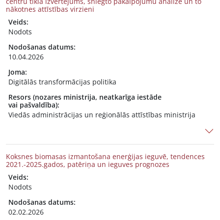
centru tīkla izvērtējums, sniegto pakalpojumu analīze un to
nākotnes attīstības virzieni
Veids:
Nodots
Nodošanas datums:
10.04.2026
Joma:
Digitālās transformācijas politika
Resors (nozares ministrija, neatkarīga iestāde
vai pašvaldība):
Viedās administrācijas un reģionālās attīstības ministrija
Koksnes biomasas izmantošana enerģijas ieguvē, tendences
2021.-2025.gados, patēriņa un ieguves prognozes
Veids:
Nodots
Nodošanas datums:
02.02.2026