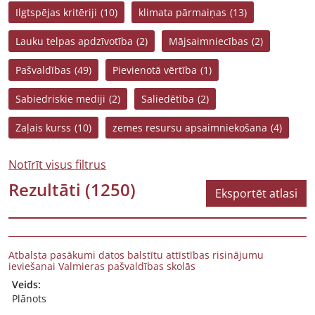
Ilgtspējas kritēriji
(10)
klimata pārmaiņas
(13)
Lauku telpas apdzīvotība
(2)
Mājsaimniecības
(2)
Pašvaldības
(49)
Pievienotā vērtība
(1)
Sabiedriskie mediji
(2)
Saliedētība
(2)
Zaļais kurss
(10)
zemes resursu apsaimniekošana
(4)
Notīrīt visus filtrus
Rezultāti
(1250)
Eksportēt atlasi
Atbalsta pasākumi datos balstītu attīstības risinājumu
ieviešanai Valmieras pašvaldības skolās
Veids:
Plānots