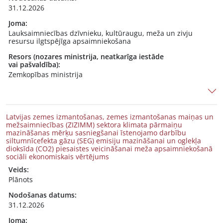
31.12.2026
Joma:
Lauksaimniecības dzīvnieku, kultūraugu, meža un zivju
resursu ilgtspējīga apsaimniekošana
Resors (nozares ministrija, neatkarīga iestāde
vai pašvaldība):
Zemkopības ministrija
Latvijas zemes izmantošanas, zemes izmantošanas maiņas un
mežsaimniecības (ZIZIMM) sektora klimata pārmaiņu
mazināšanas mērķu sasniegšanai īstenojamo darbību
siltumnīcefekta gāzu (SEG) emisiju mazināšanai un oglekļa
dioksīda (CO2) piesaistes veicināšanai meža apsaimniekošanā
sociāli ekonomiskais vērtējums
Veids:
Plānots
Nodošanas datums:
31.12.2026
Joma: