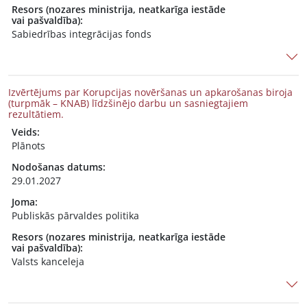
Resors (nozares ministrija, neatkarīga iestāde
vai pašvaldība):
Sabiedrības integrācijas fonds
Izvērtējums par Korupcijas novēršanas un apkarošanas biroja
(turpmāk – KNAB) līdzšinējo darbu un sasniegtajiem
rezultātiem.
Veids:
Plānots
Nodošanas datums:
29.01.2027
Joma:
Publiskās pārvaldes politika
Resors (nozares ministrija, neatkarīga iestāde
vai pašvaldība):
Valsts kanceleja