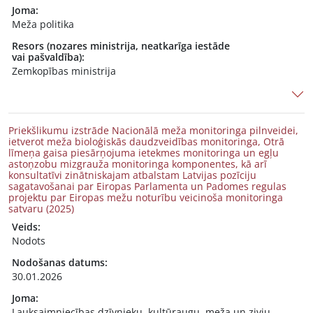
Joma:
Meža politika
Resors (nozares ministrija, neatkarīga iestāde
vai pašvaldība):
Zemkopības ministrija
Priekšlikumu izstrāde Nacionālā meža monitoringa pilnveidei,
ietverot meža bioloģiskās daudzveidības monitoringa, Otrā
līmeņa gaisa piesārņojuma ietekmes monitoringa un egļu
astoņzobu mizgrauža monitoringa komponentes, kā arī
konsultatīvi zinātniskajam atbalstam Latvijas pozīciju
sagatavošanai par Eiropas Parlamenta un Padomes regulas
projektu par Eiropas mežu noturību veicinoša monitoringa
satvaru (2025)
Veids:
Nodots
Nodošanas datums:
30.01.2026
Joma:
Lauksaimniecības dzīvnieku, kultūraugu, meža un zivju