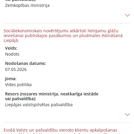
Zemkopības ministrija
Sociālekonomiskais novērtējums atkārtoti lietojamu glāžu
ieviešanai publiskajos pasākumos un pludmales ēdināšanā
Liepājā.
Veids:
Nodots
Nodošanas datums:
07.05.2026
Joma:
Vides politika
Resors (nozares ministrija, neatkarīga iestāde
vai pašvaldība):
Liepājas valstspilsētas pašvaldība
Esošā Valsts un pašvaldību vienoto klientu apkalpošanas