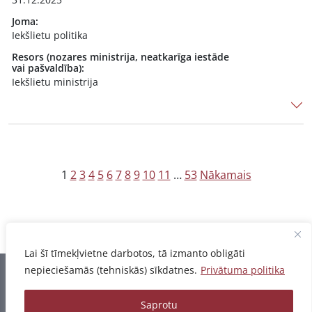
Joma:
Iekšlietu politika
Resors (nozares ministrija, neatkarīga iestāde
vai pašvaldība):
Iekšlietu ministrija
Z
1
2
3
4
5
6
7
8
9
10
11
…
53
Nākamais
i
ņ
u
Lai šī tīmekļvietne darbotos, tā izmanto obligāti
n
nepieciešamās (tehniskās) sīkdatnes.
Privātuma politika
u
Informācija pēdējo reizi atjaunota 06.08.2026
m
Saprotu
Privātuma politika