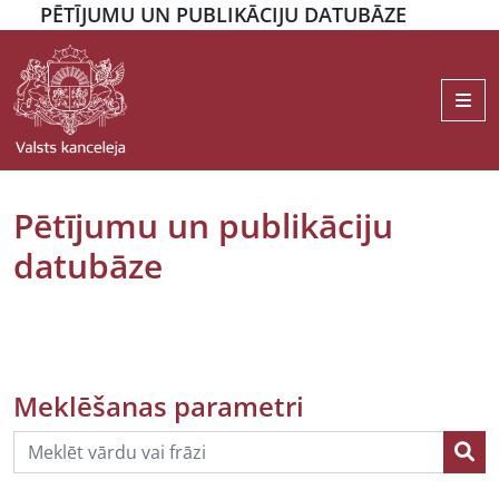
PĒTĪJUMU UN PUBLIKĀCIJU DATUBĀZE
Me
Pētījumu un publikāciju
datubāze
Meklēšanas parametri