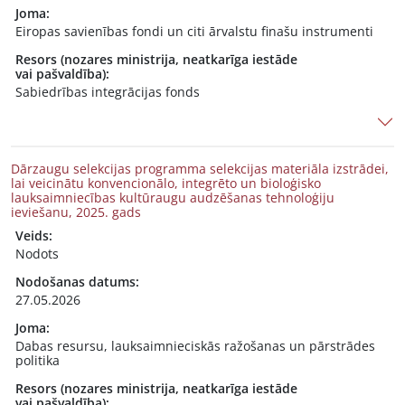
Joma:
Eiropas savienības fondi un citi ārvalstu finašu instrumenti
Resors (nozares ministrija, neatkarīga iestāde
vai pašvaldība):
Sabiedrības integrācijas fonds
Dārzaugu selekcijas programma selekcijas materiāla izstrādei,
lai veicinātu konvencionālo, integrēto un bioloģisko
lauksaimniecības kultūraugu audzēšanas tehnoloģiju
ieviešanu, 2025. gads
Veids:
Nodots
Nodošanas datums:
27.05.2026
Joma:
Dabas resursu, lauksaimnieciskās ražošanas un pārstrādes
politika
Resors (nozares ministrija, neatkarīga iestāde
vai pašvaldība):