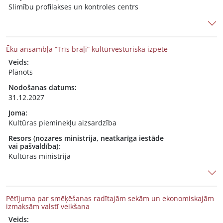
Slimību profilakses un kontroles centrs
Ēku ansambļa “Trīs brāļi” kultūrvēsturiskā izpēte
Veids:
Plānots
Nodošanas datums:
31.12.2027
Joma:
Kultūras pieminekļu aizsardzība
Resors (nozares ministrija, neatkarīga iestāde
vai pašvaldība):
Kultūras ministrija
Pētījuma par smēķēšanas radītajām sekām un ekonomiskajām
izmaksām valstī veikšana
Veids: