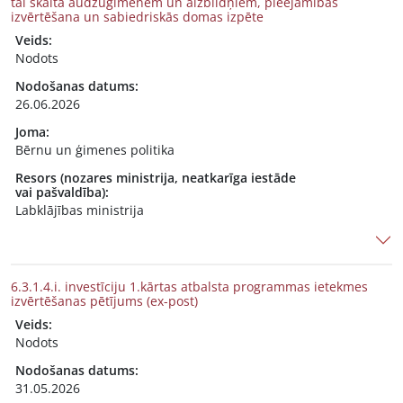
tai skaitā audžuģimenēm un aizbildņiem, pieejamības
izvērtēšana un sabiedriskās domas izpēte
Veids:
Nodots
Nodošanas datums:
26.06.2026
Joma:
Bērnu un ģimenes politika
Resors (nozares ministrija, neatkarīga iestāde
vai pašvaldība):
Labklājības ministrija
6.3.1.4.i. investīciju 1.kārtas atbalsta programmas ietekmes
izvērtēšanas pētījums (ex-post)
Veids:
Nodots
Nodošanas datums:
31.05.2026