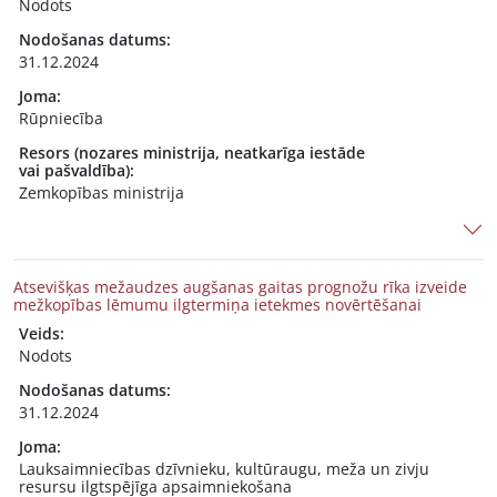
Nodots
Nodošanas datums:
31.12.2024
Joma:
Rūpniecība
Resors (nozares ministrija, neatkarīga iestāde
vai pašvaldība):
Zemkopības ministrija
Atsevišķas mežaudzes augšanas gaitas prognožu rīka izveide
mežkopības lēmumu ilgtermiņa ietekmes novērtēšanai
Veids:
Nodots
Nodošanas datums:
31.12.2024
Joma:
Lauksaimniecības dzīvnieku, kultūraugu, meža un zivju
resursu ilgtspējīga apsaimniekošana