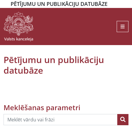
PĒTĪJUMU UN PUBLIKĀCIJU DATUBĀZE
Me
Pētījumu un publikāciju
datubāze
Meklēšanas parametri