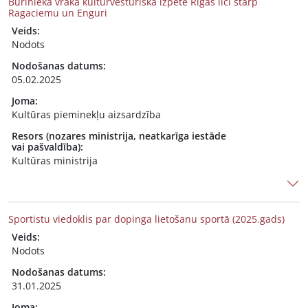
Burinieka vraka kultūrvēsturiskā izpēte Rīgas līcī starp
Ragaciemu un Enguri
Veids:
Nodots
Nodošanas datums:
05.02.2025
Joma:
Kultūras pieminekļu aizsardzība
Resors (nozares ministrija, neatkarīga iestāde
vai pašvaldība):
Kultūras ministrija
Sportistu viedoklis par dopinga lietošanu sportā (2025.gads)
Veids:
Nodots
Nodošanas datums:
31.01.2025
Joma: