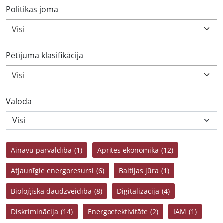
Politikas joma
Visi
Pētījuma klasifikācija
Visi
Valoda
Ainavu pārvaldība
(1)
Aprites ekonomika
(12)
Atjaunīgie energoresursi
(6)
Baltijas jūra
(1)
Bioloģiskā daudzveidība
(8)
Digitalizācija
(4)
Diskriminācija
(14)
Energoefektivitāte
(2)
IAM
(1)