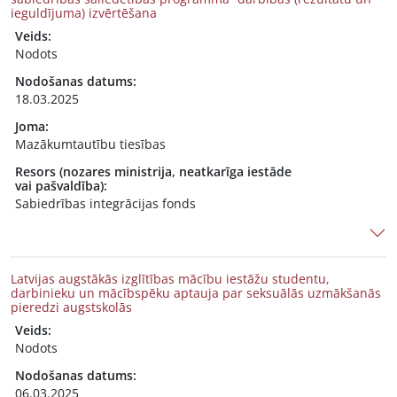
ieguldījuma) izvērtēšana
Veids:
Nodots
Nodošanas datums:
18.03.2025
Joma:
Mazākumtautību tiesības
Resors (nozares ministrija, neatkarīga iestāde
vai pašvaldība):
Sabiedrības integrācijas fonds
Latvijas augstākās izglītības mācību iestāžu studentu,
darbinieku un mācībspēku aptauja par seksuālās uzmākšanās
pieredzi augstskolās
Veids:
Nodots
Nodošanas datums:
06.03.2025