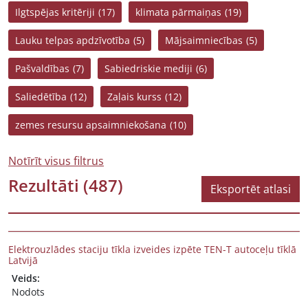
Ilgtspējas kritēriji
(17)
klimata pārmaiņas
(19)
Lauku telpas apdzīvotība
(5)
Mājsaimniecības
(5)
Pašvaldības
(7)
Sabiedriskie mediji
(6)
Saliedētība
(12)
Zaļais kurss
(12)
zemes resursu apsaimniekošana
(10)
Notīrīt visus filtrus
Rezultāti
(487)
Eksportēt atlasi
Elektrouzlādes staciju tīkla izveides izpēte TEN-T autoceļu tīklā
Latvijā
Veids:
Nodots