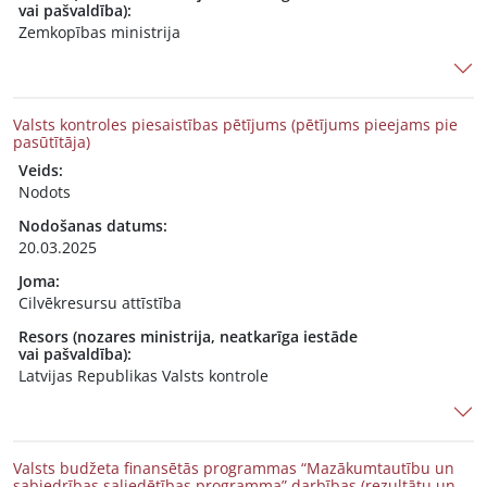
vai pašvaldība):
Zemkopības ministrija
Valsts kontroles piesaistības pētījums (pētījums pieejams pie
pasūtītāja)
Veids:
Nodots
Nodošanas datums:
20.03.2025
Joma:
Cilvēkresursu attīstība
Resors (nozares ministrija, neatkarīga iestāde
vai pašvaldība):
Latvijas Republikas Valsts kontrole
Valsts budžeta finansētās programmas “Mazākumtautību un
sabiedrības saliedētības programma” darbības (rezultātu un